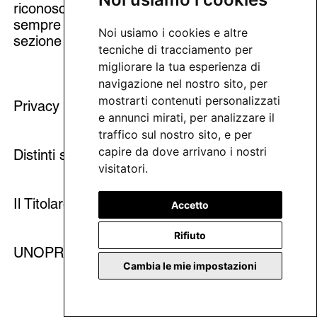
riconoscono ed accettano che dovranno
sempre far riferimento al documento e/o
Noi usiamo i cookies e altre
sezione dei siti internet richiamati da tale link.
tecniche di tracciamento per
migliorare la tua esperienza di
navigazione nel nostro sito, per
mostrarti contenuti personalizzati
Privacy Policy aggiornata a Luglio 2022
e annunci mirati, per analizzare il
traffico sul nostro sito, e per
capire da dove arrivano i nostri
Distinti saluti​
visitatori.
Il Titolare del trattamento
Accetto
Rifiuto
UNOPRIMA SRL
Cambia le mie impostazioni